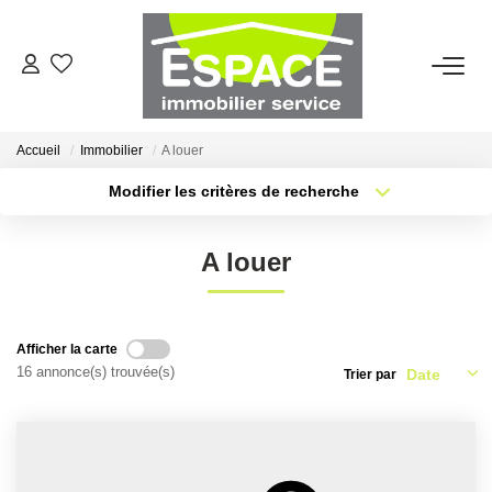
VENTES
Accueil
Immobilier
A louer
ESTIMATION
Modifier les critères de recherche
Type de transaction
Localisation
Louer
Localisation
LOCATIONS
A louer
Type de bien
Sélectionnez...
Surface min
GESTION LOCATIVE
Plus de critères
Budget max
Afficher la carte
AGENCE
16 annonce(s) trouvée(s)
Trier par
Créer une alerte
Qui Sommes-Nous ?
Nous Rejoindre