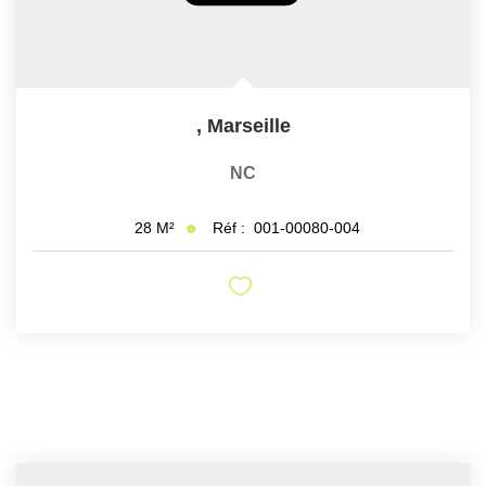
,
Marseille
NC
Réf :
001-00080-004
28
M²