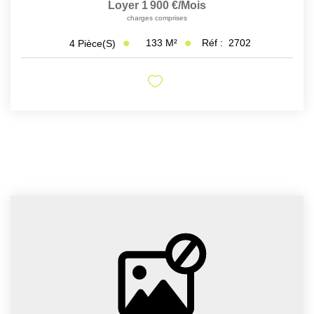
Loyer 1 900 €/mois
charges comprises
133
M²
Réf :
2702
4
Pièce(s)