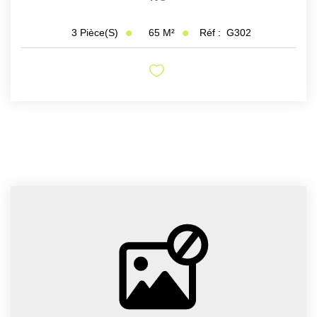
65
M²
Réf :
G302
3
Pièce(s)