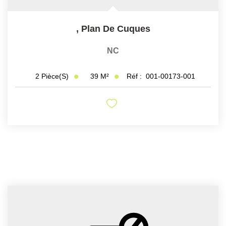
,
Plan De Cuques
NC
39
M²
Réf :
001-00173-001
2
Pièce(s)