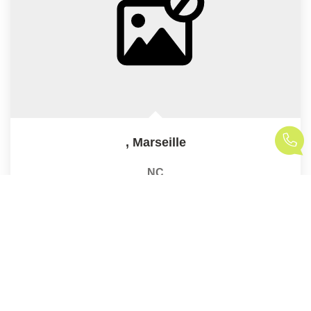
,
Marseille
NC
85
M²
Réf :
001-00112-001
4
Pièce(s)