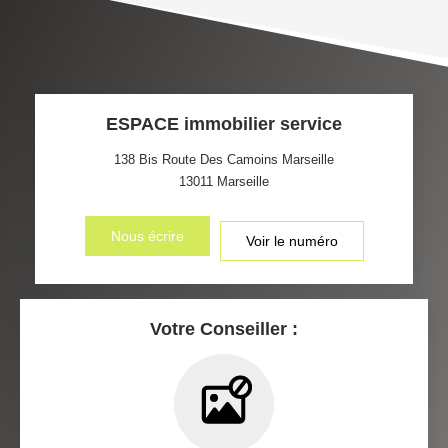
TAXE FONCIÈRE
PART DES MÉNAGES SANS
VOITURE
DISTANCE DE L'AÉROPORT :
SUPERFICIE :
ESPACE immobilier service
RÉSULTATS DES LYCÉES
ECOLES ET CRÈCHES
138 Bis Route Des Camoins Marseille
13011
Marseille
RESTAURANTS ET CAFÉS
COMMERCES
Nous écrire
Voir le numéro
MÉDECINS
Votre Conseiller :