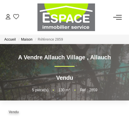
VENTES
Accueil
Maison
Référence 2859
ESTIMATION
A Vendre Allauch Village
,
Allauch
LOCATIONS
Vendu
GESTION LOCATIVE
5
pièce(s)
•
130
m²
•
Réf : 2859
AGENCE
Qui Sommes-Nous ?
Vendu
Nous Rejoindre