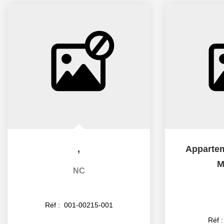
,
Appartem
M
NC
Réf :
001-00215-001
Réf 