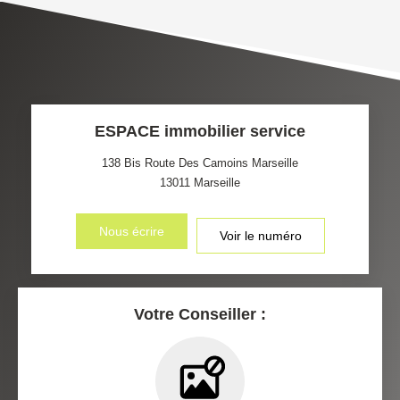
TAUX DE PROPRIÉTAIRES
TAUX D'HABITATION
TAXE FONCIÈRE
PART DES MÉNAGES SANS
VOITURE
DISTANCE DE L'AÉROPORT :
SUPERFICIE :
ESPACE immobilier service
RÉSULTATS DES LYCÉES
ECOLES ET CRÈCHES
138 Bis Route Des Camoins Marseille
13011
Marseille
RESTAURANTS ET CAFÉS
COMMERCES
Nous écrire
Voir le numéro
MÉDECINS
Votre Conseiller :