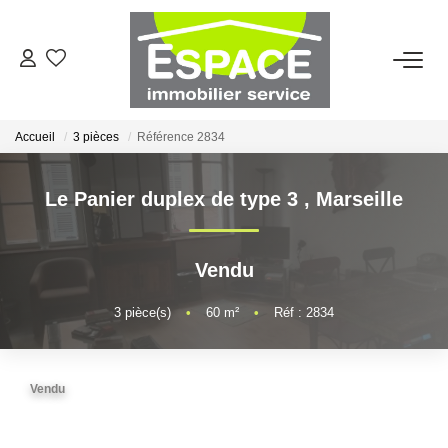
VENTES
Accueil
3 pièces
Référence 2834
ESTIMATION
Le Panier duplex de type 3
,
Marseille
LOCATIONS
Vendu
GESTION LOCATIVE
3
pièce(s)
•
60
m²
•
Réf : 2834
AGENCE
Qui Sommes-Nous ?
Vendu
Nous Rejoindre