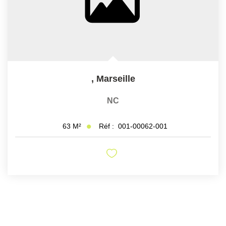
,
Marseille
NC
Réf :
001-00062-001
63
M²