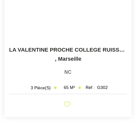
LA VALENTINE PROCHE COLLEGE RUISSATEL T3 65 M2 Balcon...
,
Marseille
NC
65
M²
Réf :
G302
3
Pièce(s)