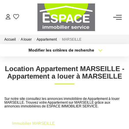
VENTES
Accueil
A louer
Appartement
MARSEILLE
ESTIMATION
Modifier les critères de recherche
Type de transaction
Localisation
Acheter
Localisation
LOCATIONS
Location Appartement MARSEILLE -
Type de bien
Sélectionnez...
Surface min
Appartement a louer à MARSEILLE
GESTION LOCATIVE
Plus de critères
Budget max
AGENCE
Sur notre site consultez les annonces immobilière de Appartement à louer
MARSEILLE. Trouvez votre Appartement sur MARSEILLE grâce aux
Créer une alerte
annonces immobilières de ESPACE IMMOBILIER SERVICE.
Qui Sommes-Nous ?
Nous Rejoindre
Immobilier MARSEILLE