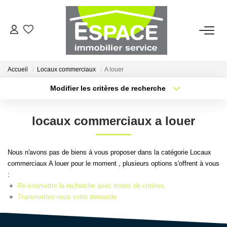
VENTES
Accueil
Locaux commerciaux
A louer
ESTIMATION
Modifier les critères de recherche
Type de transaction
Localisation
Acheter
Localisation
LOCATIONS
locaux commerciaux a louer
Type de bien
Sélectionnez...
Surface min
GESTION LOCATIVE
Nous n'avons pas de biens à vous proposer dans la catégorie Locaux
Plus de critères
Budget max
commerciaux A louer pour le moment , plusieurs options s'offrent à vous
AGENCE
:
Créer une alerte
Re-soumettre la recherche avec moins de critères.
Qui Sommes-Nous ?
Transmettez-nous votre demande
Nous Rejoindre