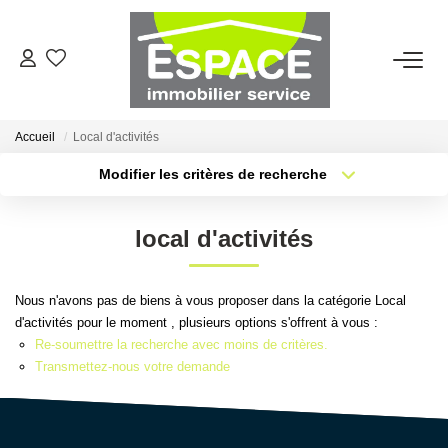
VENTES
Accueil
Local d'activités
ESTIMATION
Modifier les critères de recherche
Localisation
Type de transaction
Surface min
LOCATIONS
local d'activités
Type de bien
Plus de critères
Budget max
GESTION LOCATIVE
Nous n'avons pas de biens à vous proposer dans la catégorie Local
Créer une alerte
d'activités pour le moment , plusieurs options s'offrent à vous :
AGENCE
Re-soumettre la recherche avec moins de critères.
Transmettez-nous votre demande
Qui Sommes-Nous ?
Nous Rejoindre