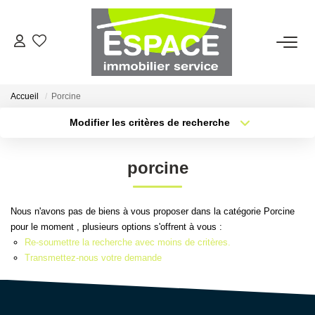
VENTES
Accueil
Porcine
ESTIMATION
Modifier les critères de recherche
Type de transaction
Localisation
Acheter
Localisation
LOCATIONS
porcine
Type de bien
Sélectionnez...
Surface min
GESTION LOCATIVE
Nous n'avons pas de biens à vous proposer dans la catégorie Porcine
Plus de critères
Budget max
pour le moment , plusieurs options s'offrent à vous :
AGENCE
Re-soumettre la recherche avec moins de critères.
Créer une alerte
Transmettez-nous votre demande
Qui Sommes-Nous ?
Nous Rejoindre