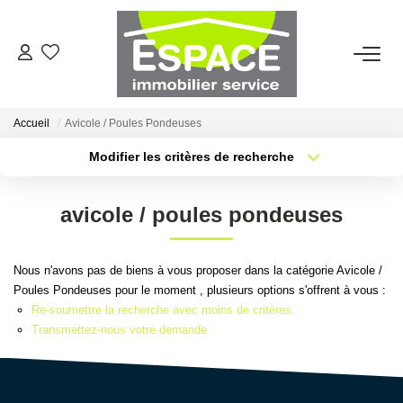
VENTES
Accueil
Avicole / Poules Pondeuses
ESTIMATION
Modifier les critères de recherche
Type de transaction
Localisation
Acheter
Localisation
LOCATIONS
avicole / poules pondeuses
Type de bien
Sélectionnez...
Surface min
GESTION LOCATIVE
Nous n'avons pas de biens à vous proposer dans la catégorie Avicole /
Plus de critères
Budget max
Poules Pondeuses pour le moment , plusieurs options s'offrent à vous :
AGENCE
Re-soumettre la recherche avec moins de critères.
Créer une alerte
Transmettez-nous votre demande
Qui Sommes-Nous ?
Nous Rejoindre