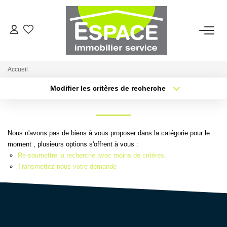
VENTES
Accueil
ESTIMATION
Modifier les critères de recherche
Type de transaction
Localisation
Acheter
Localisation
LOCATIONS
Type de bien
Sélectionnez...
Surface min
Nous n'avons pas de biens à vous proposer dans la catégorie pour le
GESTION LOCATIVE
moment , plusieurs options s'offrent à vous :
Re-soumettre la recherche avec moins de critères.
Plus de critères
Budget max
Transmettez-nous votre demande
AGENCE
Créer une alerte
Qui Sommes-Nous ?
Nous Rejoindre