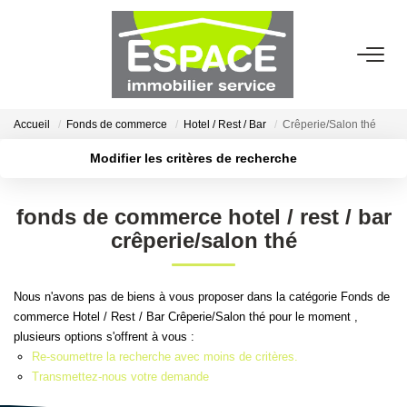
VENTES
Accueil
Fonds de commerce
Hotel / Rest / Bar
Crêperie/Salon thé
ESTIMATION
Modifier les critères de recherche
Localisation
Type de transaction
Acheter
Localisation
LOCATIONS
fonds de commerce hotel / rest / bar
Type de bien
Sélectionnez...
Surface min
crêperie/salon thé
GESTION LOCATIVE
Plus de critères
Budget max
Nous n'avons pas de biens à vous proposer dans la catégorie Fonds de
AGENCE
commerce Hotel / Rest / Bar Crêperie/Salon thé pour le moment ,
Créer une alerte
plusieurs options s'offrent à vous :
Qui Sommes-Nous ?
Re-soumettre la recherche avec moins de critères.
Transmettez-nous votre demande
Nous Rejoindre