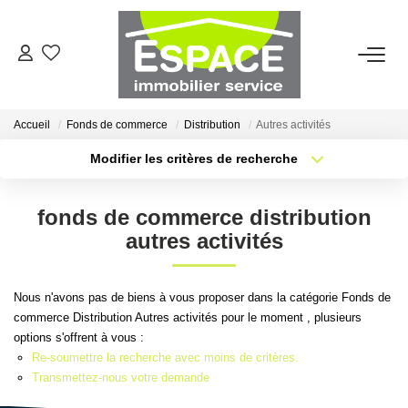
VENTES
Accueil
Fonds de commerce
Distribution
Autres activités
ESTIMATION
Modifier les critères de recherche
Type de transaction
Localisation
Acheter
Localisation
LOCATIONS
fonds de commerce distribution
Type de bien
Sélectionnez...
Surface min
autres activités
GESTION LOCATIVE
Plus de critères
Budget max
Nous n'avons pas de biens à vous proposer dans la catégorie Fonds de
AGENCE
commerce Distribution Autres activités pour le moment , plusieurs
Créer une alerte
options s'offrent à vous :
Qui Sommes-Nous ?
Re-soumettre la recherche avec moins de critères.
Transmettez-nous votre demande
Nous Rejoindre