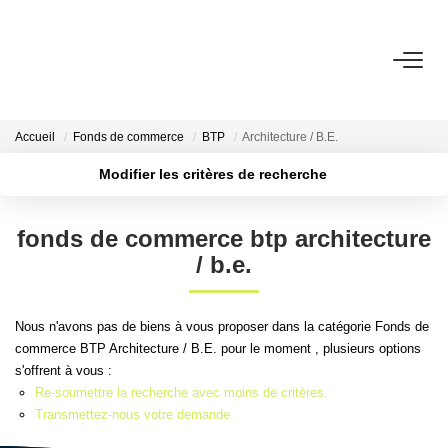
VENTES
Accueil
Fonds de commerce
BTP
Architecture / B.E.
ESTIMATION
Modifier les critères de recherche
Localisation
Type de transaction
Surface min
LOCATIONS
fonds de commerce btp architecture
Type de bien
/ b.e.
Plus de critères
Budget max
GESTION LOCATIVE
Créer une alerte
Nous n'avons pas de biens à vous proposer dans la catégorie Fonds de
AGENCE
commerce BTP Architecture / B.E. pour le moment , plusieurs options
s'offrent à vous :
Qui Sommes-Nous ?
Re-soumettre la recherche avec moins de critères.
Nous Rejoindre
Transmettez-nous votre demande