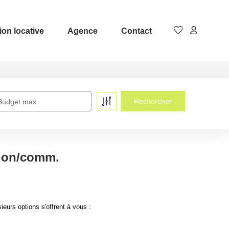
ion locative
Agence
Contact
Budget max
tion/comm.
urs options s'offrent à vous :