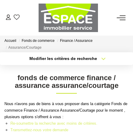
VENTES
Accueil
Fonds de commerce
Finance / Assurance
ESTIMATION
Assurance/Courtage
Modifier les critères de recherche
Type de transaction
Localisation
LOCATIONS
Acheter
Localisation
fonds de commerce finance /
Type de bien
GESTION LOCATIVE
Sélectionnez...
Surface min
assurance assurance/courtage
Plus de critères
Budget max
AGENCE
Nous n'avons pas de biens à vous proposer dans la catégorie Fonds de
commerce Finance / Assurance Assurance/Courtage pour le moment ,
Créer une alerte
Qui Sommes-Nous ?
plusieurs options s'offrent à vous :
Re-soumettre la recherche avec moins de critères.
Nous Rejoindre
Transmettez-nous votre demande