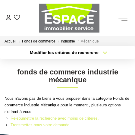
VENTES
Accueil
Fonds de commerce
Industrie
Mécanique
ESTIMATION
Modifier les critères de recherche
Type de transaction
Localisation
Acheter
Localisation
LOCATIONS
fonds de commerce industrie
Type de bien
Sélectionnez...
Surface min
mécanique
GESTION LOCATIVE
Plus de critères
Budget max
Nous n'avons pas de biens à vous proposer dans la catégorie Fonds de
AGENCE
commerce Industrie Mécanique pour le moment , plusieurs options
Créer une alerte
s'offrent à vous :
Qui Sommes-Nous ?
Re-soumettre la recherche avec moins de critères.
Transmettez-nous votre demande
Nous Rejoindre