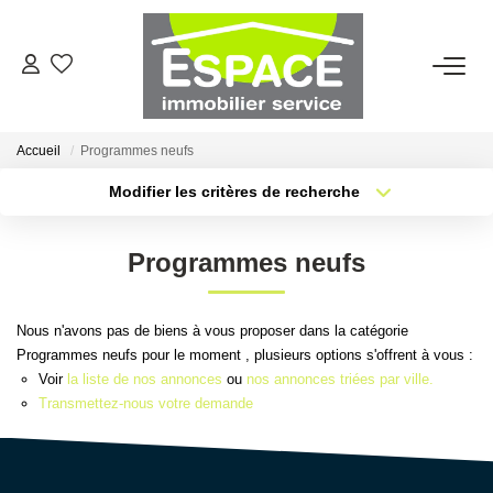
VENTES
Accueil
Programmes neufs
ESTIMATION
Modifier les critères de recherche
Type de transaction
Localisation
Acheter
Localisation
LOCATIONS
Programmes neufs
Type de bien
Sélectionnez...
Surface min
GESTION LOCATIVE
Nous n'avons pas de biens à vous proposer dans la catégorie
Plus de critères
Budget max
Programmes neufs pour le moment , plusieurs options s'offrent à vous :
AGENCE
Voir
la liste de nos annonces
ou
nos annonces triées par ville.
Créer une alerte
Transmettez-nous votre demande
Qui Sommes-Nous ?
Nous Rejoindre