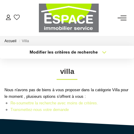
VENTES
Accueil
Villa
ESTIMATION
Modifier les critères de recherche
Type de transaction
Localisation
Acheter
Localisation
LOCATIONS
villa
Type de bien
Sélectionnez...
Surface min
GESTION LOCATIVE
Nous n'avons pas de biens à vous proposer dans la catégorie Villa pour
Plus de critères
Budget max
le moment , plusieurs options s'offrent à vous :
AGENCE
Re-soumettre la recherche avec moins de critères.
Créer une alerte
Transmettez-nous votre demande
Qui Sommes-Nous ?
Nous Rejoindre