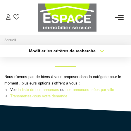
VENTES
Accueil
ESTIMATION
Modifier les critères de recherche
Type de transaction
Localisation
Acheter
Localisation
LOCATIONS
Type de bien
Sélectionnez...
Surface min
Nous n'avons pas de biens à vous proposer dans la catégorie pour le
GESTION LOCATIVE
moment , plusieurs options s'offrent à vous :
Voir
la liste de nos annonces
ou
nos annonces triées par ville.
Plus de critères
Budget max
Transmettez-nous votre demande
AGENCE
Créer une alerte
Qui Sommes-Nous ?
Nous Rejoindre