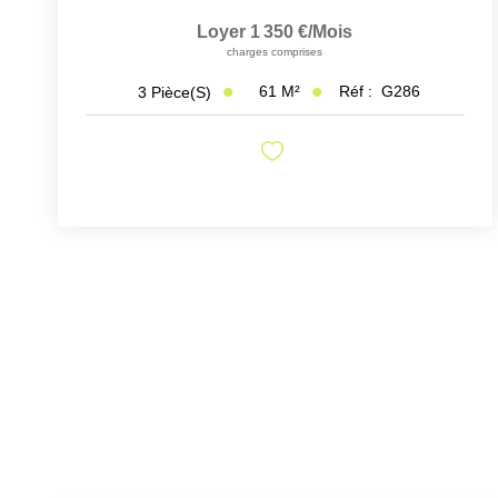
Loyer 1 350 €/mois
charges comprises
61
M²
Réf :
G286
3
Pièce(s)