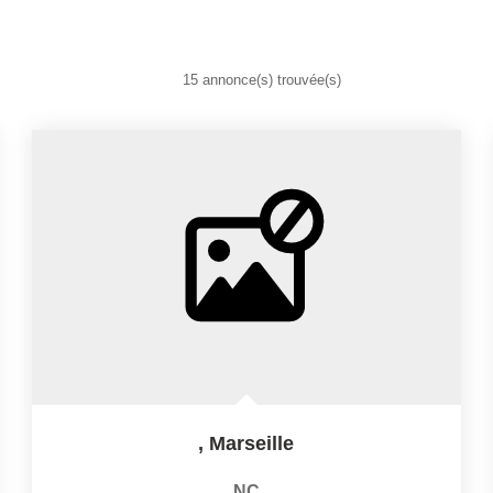
15 annonce(s) trouvée(s)
,
Marseille
NC