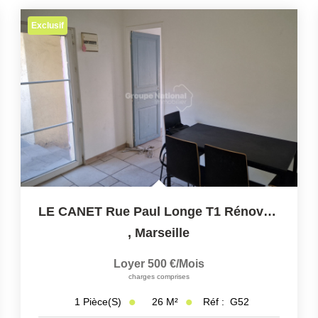
Exclusif
LE CANET Rue Paul Longe T1 Rénové En RdC 26m2 1 Cuisine 1...
,
Marseille
Loyer 500 €/mois
charges comprises
26
M²
Réf :
G52
1
Pièce(s)