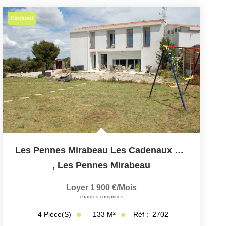
Exclusif
Les Pennes Mirabeau Les Cadenaux Villa Type 4 Sur 450 M2
,
Les Pennes Mirabeau
Loyer 1 900 €/mois
charges comprises
133
M²
Réf :
2702
4
Pièce(s)