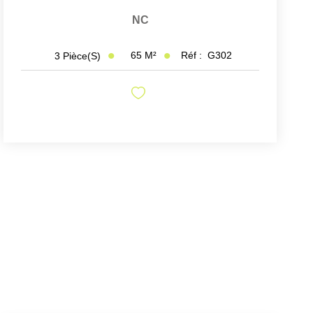
NC
65
M²
Réf :
G302
3
Pièce(s)